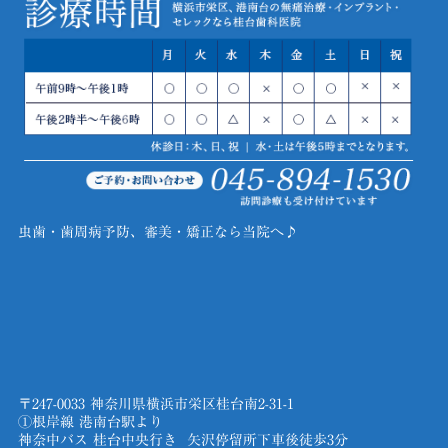
虫歯・歯周病予防、審美・矯正なら当院へ♪
〒247-0033 神奈川県横浜市栄区桂台南2-31-1
①根岸線 港南台駅より
神奈中バス 桂台中央行き 矢沢停留所下車後徒歩3分