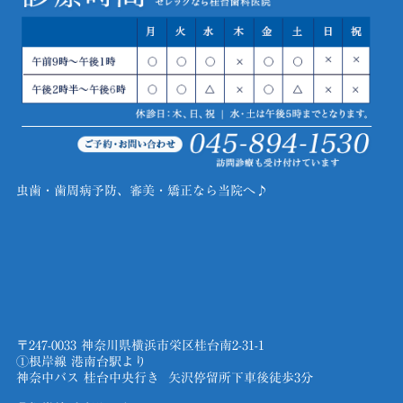
虫歯・歯周病予防、審美・矯正なら当院へ♪
〒247-0033 神奈川県横浜市栄区桂台南2-31-1
①根岸線 港南台駅より
神奈中バス 桂台中央行き 矢沢停留所下車後徒歩3分